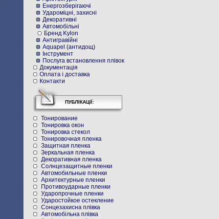
Енергозберігаючі
Удароміцні, захисні
Декоративні
Автомобільні
Бренд Kylon
Антигравійні
Aquapel (антидощ)
Інструмент
Послуга встановлення плівок
Документація
Оплата і доставка
Контакти
ПУБЛІКАЦІЇ:
Тонирование
Тонировка окон
Тонировка стекол
Тонировочная пленка
Защитная пленка
Зеркальная пленка
Декоративная пленка
Солнцезащитные пленки
Автомобильные пленки
Архитектурные пленки
Противоударные пленки
Ударопрочные пленки
Ударостойкое остекление
Cонцезахисна плівка
Автомобільна плівка