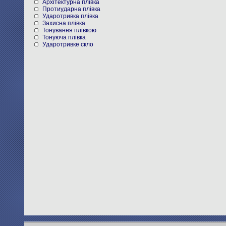
Архітектурна плівка
Протиударна плівка
Ударотривка плівка
Захисна плівка
Тонування плівкою
Тонуюча плівка
Ударотривке скло