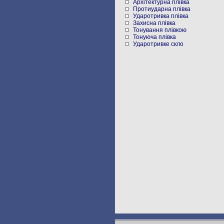
Архітектурна плівка
Протиударна плівка
Ударотривка плівка
Захисна плівка
Тонування плівкою
Тонуюча плівка
Ударотривке скло