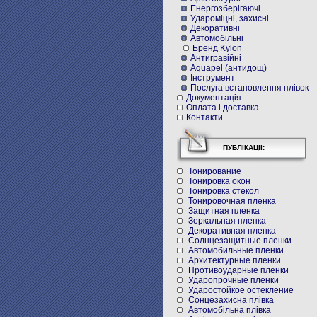
Енергозберігаючі
Удароміцні, захисні
Декоративні
Автомобільні
Бренд Kylon
Антигравійні
Aquapel (антидощ)
Інструмент
Послуга встановлення плівок
Документація
Оплата і доставка
Контакти
ПУБЛІКАЦІЇ:
Тонирование
Тонировка окон
Тонировка стекол
Тонировочная пленка
Защитная пленка
Зеркальная пленка
Декоративная пленка
Солнцезащитные пленки
Автомобильные пленки
Архитектурные пленки
Противоударные пленки
Ударопрочные пленки
Ударостойкое остекление
Cонцезахисна плівка
Автомобільна плівка