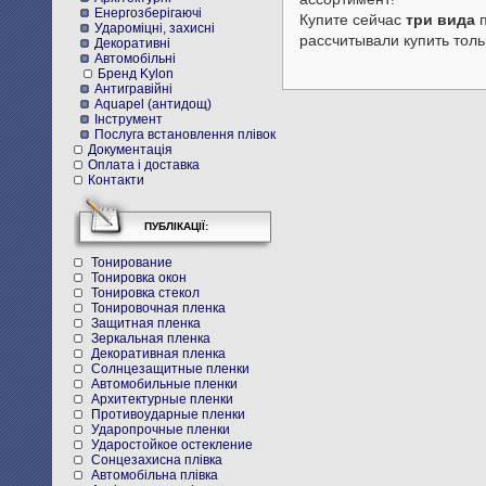
Енергозберігаючі
Купите сейчас
три вида
п
Удароміцні, захисні
рассчитывали купить толь
Декоративні
Автомобільні
Бренд Kylon
Антигравійні
Aquapel (антидощ)
Інструмент
Послуга встановлення плівок
Документація
Оплата і доставка
Контакти
ПУБЛІКАЦІЇ:
Тонирование
Тонировка окон
Тонировка стекол
Тонировочная пленка
Защитная пленка
Зеркальная пленка
Декоративная пленка
Солнцезащитные пленки
Автомобильные пленки
Архитектурные пленки
Противоударные пленки
Ударопрочные пленки
Ударостойкое остекление
Cонцезахисна плівка
Автомобільна плівка