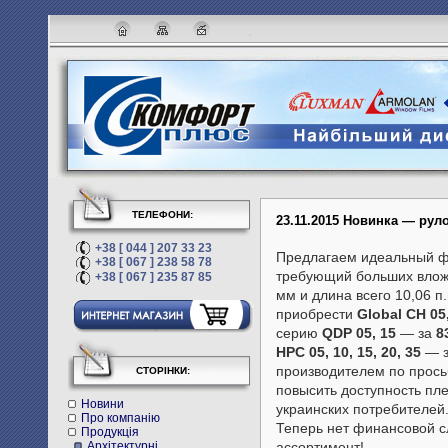
ТЕЛЕФОНИ:
23.11.2015 Новинка — руло
+38 [ 044 ] 207 33 23
Предлагаем идеальный фо
+38 [ 067 ] 238 58 78
требующий больших влож
+38 [ 067 ] 235 87 85
мм и длина всего 10,06 п
приобрести
Global
CH 05
серию
QDP 05, 15
— за
8
HPC 05, 10, 15, 20, 35
— 
производителем по прось
СТОРІНКИ:
повысить доступность пл
Новини
украинских потребителей
Про компанію
Теперь нет финансовой с
Продукція
Архітектурні
ассортимент!