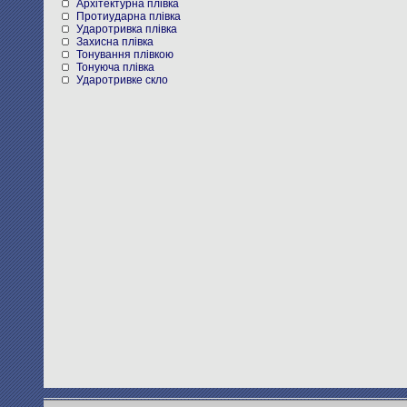
Архітектурна плівка
Протиударна плівка
Ударотривка плівка
Захисна плівка
Тонування плівкою
Тонуюча плівка
Ударотривке скло