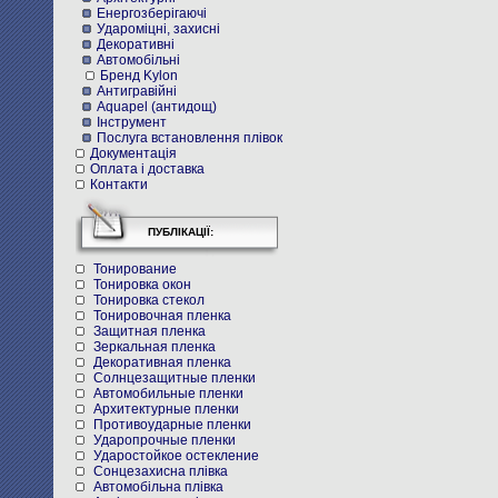
Енергозберігаючі
Удароміцні, захисні
Декоративні
Автомобільні
Бренд Kylon
Антигравійні
Aquapel (антидощ)
Інструмент
Послуга встановлення плівок
Документація
Оплата і доставка
Контакти
ПУБЛІКАЦІЇ:
Тонирование
Тонировка окон
Тонировка стекол
Тонировочная пленка
Защитная пленка
Зеркальная пленка
Декоративная пленка
Солнцезащитные пленки
Автомобильные пленки
Архитектурные пленки
Противоударные пленки
Ударопрочные пленки
Ударостойкое остекление
Cонцезахисна плівка
Автомобільна плівка