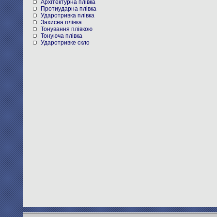
Архітектурна плівка
Протиударна плівка
Ударотривка плівка
Захисна плівка
Тонування плівкою
Тонуюча плівка
Ударотривке скло