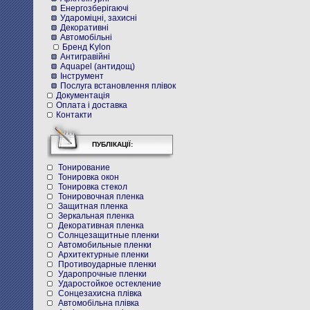
Енергозберігаючі
Удароміцні, захисні
Декоративні
Автомобільні
Бренд Kylon
Антигравійні
Aquapel (антидощ)
Інструмент
Послуга встановлення плівок
Документація
Оплата і доставка
Контакти
ПУБЛІКАЦІЇ:
Тонирование
Тонировка окон
Тонировка стекол
Тонировочная пленка
Защитная пленка
Зеркальная пленка
Декоративная пленка
Солнцезащитные пленки
Автомобильные пленки
Архитектурные пленки
Противоударные пленки
Ударопрочные пленки
Ударостойкое остекление
Cонцезахисна плівка
Автомобільна плівка