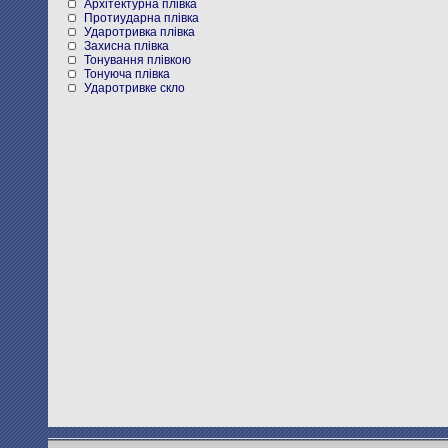
Архітектурна плівка
Протиударна плівка
Ударотривка плівка
Захисна плівка
Тонування плівкою
Тонуюча плівка
Ударотривке скло