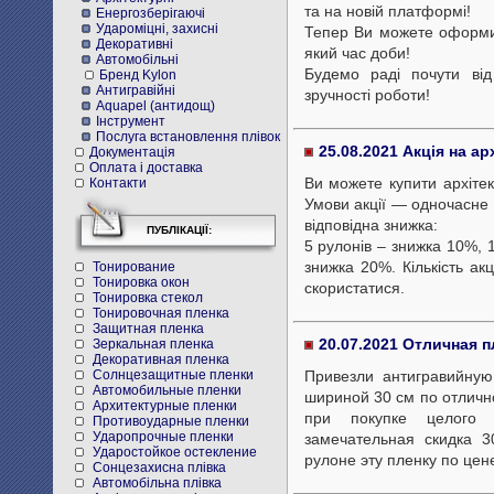
та на новій платформі!
Енергозберігаючі
Удароміцні, захисні
Тепер Ви можете оформит
Декоративні
який час доби!
Автомобільні
Будемо раді почути ві
Бренд Kylon
Антигравійні
зручності роботи!
Aquapel (антидощ)
Інструмент
Послуга встановлення плівок
25.08.2021 Акція на ар
Документація
Оплата і доставка
Ви можете купити архітект
Контакти
Умови акції — одночасне 
відповідна знижка:
ПУБЛІКАЦІЇ:
5 рулонів – знижка 10%, 
знижка 20%. Кількість ак
Тонирование
Тонировка окон
скористатися.
Тонировка стекол
Тонировочная пленка
Защитная пленка
20.07.2021 Отличная 
Зеркальная пленка
Декоративная пленка
Привезли антигравийну
Солнцезащитные пленки
Автомобильные пленки
шириной 30 см по отлично
Архитектурные пленки
при покупке целого
Противоударные пленки
Ударопрочные пленки
замечательная скидка 
Ударостойкое остекление
рулоне эту пленку по цен
Cонцезахисна плівка
Автомобільна плівка