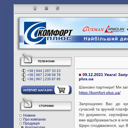
ТЕЛЕФОНИ:
+38 [ 044 ] 207 33 23
09.12.2021 Увага! Зап
+38 [ 067 ] 238 58 78
plus.ua
+38 [ 067 ] 235 87 85
Шановні партнери! Ми зап
https://komfort-plus.ua/
Запрошуємо Вас до купі
СТОРІНКИ:
сучасній та зручній платф
Усі документи, сертифіка
Новини
Про компанію
вже відображаються в інте
Продукція
Щиро сподіваємося, що В
Архітектурні